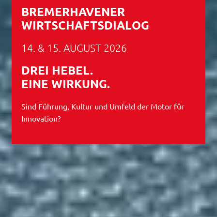
BREMERHAVENER
WIRTSCHAFTSDIALOG
14. & 15. AUGUST 2026
DREI HEBEL.
EINE WIRKUNG.
Sind Führung, Kultur und Umfeld der Motor für
Innovation?